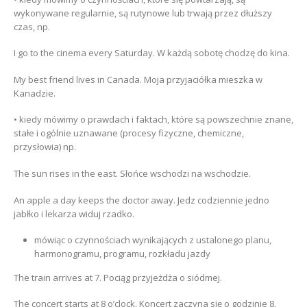
wykonywane regularnie, są rutynowe lub trwają przez dłuższy
czas, np.
I go to the cinema every Saturday. W każdą sobotę chodzę do kina.
My best friend lives in Canada. Moja przyjaciółka mieszka w
Kanadzie.
• kiedy mówimy o prawdach i faktach, które są powszechnie znane,
stałe i ogólnie uznawane (procesy fizyczne, chemiczne,
przysłowia) np.
The sun rises in the east. Słońce wschodzi na wschodzie.
An apple a day keeps the doctor away. Jedz codziennie jedno
jabłko i lekarza widuj rzadko.
mówiąc o czynnościach wynikających z ustalonego planu,
harmonogramu, programu, rozkładu jazdy
The train arrives at 7. Pociąg przyjeżdża o siódmej.
The concert starts at 8 o’clock. Koncert zaczyna się o godzinie 8.