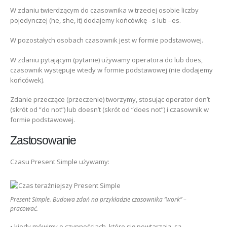
W zdaniu twierdzącym do czasownika w trzeciej osobie liczby
pojedynczej (he, she, it) dodajemy końcówkę –s lub –es.
W pozostałych osobach czasownik jest w formie podstawowej.
W zdaniu pytającym (pytanie) używamy operatora do lub does,
czasownik występuje wtedy w formie podstawowej (nie dodajemy
końcówek).
Zdanie przeczące (przeczenie) tworzymy, stosując operator don’t
(skrót od “do not”) lub doesn’t (skrót od “does not”) i czasownik w
formie podstawowej.
Zastosowanie
Czasu Present Simple używamy:
Present Simple. Budowa zdań na przykładzie czasownika “work” –
pracować.
• kiedy mówimy o czynnościach, które się powtarzają, są