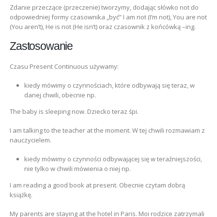
Zdanie przeczące (przeczenie) tworzymy, dodając słówko not do
odpowiedniej formy czasownika „być” I am not (I’m not), You are not
(You aren’t), He is not (He isn’t) oraz czasownik z końcówką –ing.
Zastosowanie
Czasu Present Continuous używamy:
kiedy mówimy o czynnościach, które odbywają się teraz, w
danej chwili, obecnie np.
The baby is sleeping now. Dziecko teraz śpi.
I am talking to the teacher at the moment. W tej chwili rozmawiam z
nauczycielem.
kiedy mówimy o czynności odbywającej się w teraźniejszości,
nie tylko w chwili mówienia o niej np.
I am reading a good book at present. Obecnie czytam dobrą
książkę.
My parents are staying at the hotel in Paris. Moi rodzice zatrzymali