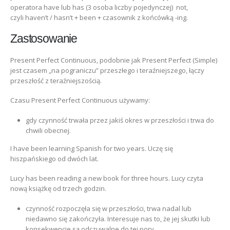
operatora have lub has (3 osoba liczby pojedynczej) not,
czyli haven’t / hasn’t + been + czasownik z końcówką -ing.
Zastosowanie
Present Perfect Continuous, podobnie jak Present Perfect (Simple)
jest czasem „na pograniczu” przeszłego i teraźniejszego, łączy
przeszłość z teraźniejszością.
Czasu Present Perfect Continuous używamy:
gdy czynność trwała przez jakiś okres w przeszłości i trwa do
chwili obecnej.
I have been learning Spanish for two years. Uczę się
hiszpańskiego od dwóch lat.
Lucy has been reading a new book for three hours. Lucy czyta
nową książkę od trzech godzin.
czynność rozpoczęła się w przeszłości, trwa nadal lub
niedawno się zakończyła. Interesuje nas to, że jej skutki lub
konsekwencje są odczuwalne do tej pory.