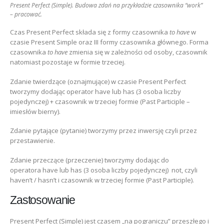
Present Perfect (Simple). Budowa zdań na przykładzie czasownika “work”
– pracować.
Czas Present Perfect składa się z formy czasownika
to have
w
czasie Present Simple oraz III formy czasownika głównego. Forma
czasownika
to have
zmienia się w zależności od osoby, czasownik
natomiast pozostaje w formie trzeciej.
Zdanie twierdzące (oznajmujące) w czasie Present Perfect
tworzymy dodając operator have lub has (3 osoba liczby
pojedynczej) + czasownik w trzeciej formie (Past Participle –
imiesłów bierny).
Zdanie pytające (pytanie) tworzymy przez inwersję czyli przez
przestawienie.
Zdanie przeczące (przeczenie) tworzymy dodając do
operatora have lub has (3 osoba liczby pojedynczej) not, czyli
haven’t / hasn’t i czasownik w trzeciej formie (Past Participle).
Zastosowanie
Present Perfect (Simple) jest czasem „na pograniczu” przeszłego i