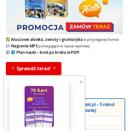
Kluczowe słówka, zwroty i gramatyka
w przystępnej formie
Nagrania MP3
pomagające w nauce wymowy
Plan nauki – krok po kroku w PDF!
Sprawdź teraz!
Newsletter od Doroty z Helloangielski.pl – 5 minut
tygodniowo, a mówisz pewniej