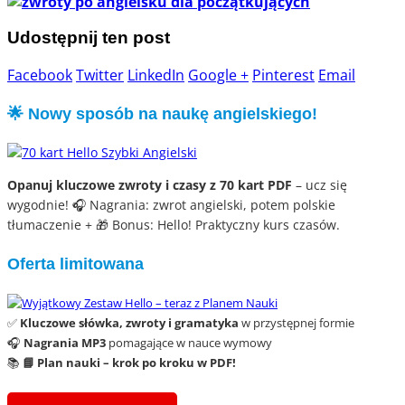
Udostępnij ten post
Facebook
Twitter
LinkedIn
Google +
Pinterest
Email
🌟 Nowy sposób na naukę angielskiego!
Opanuj kluczowe zwroty i czasy z 70 kart PDF
– ucz się
wygodnie! 🎧 Nagrania: zwrot angielski, potem polskie
tłumaczenie + 🎁 Bonus: Hello! Praktyczny kurs czasów.
Oferta limitowana
✅
Kluczowe słówka, zwroty i gramatyka
w przystępnej formie
🎧
Nagrania MP3
pomagające w nauce wymowy
📚
📘 Plan nauki – krok po kroku w PDF!