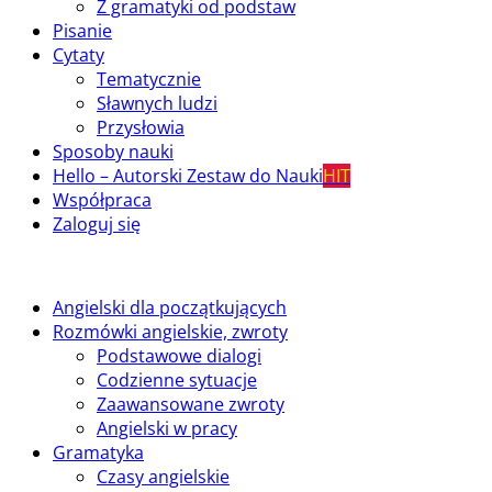
Z gramatyki od podstaw
Pisanie
Cytaty
Tematycznie
Sławnych ludzi
Przysłowia
Sposoby nauki
Hello – Autorski Zestaw do Nauki
HIT
Współpraca
Zaloguj się
Angielski dla początkujących
Rozmówki angielskie, zwroty
Podstawowe dialogi
Codzienne sytuacje
Zaawansowane zwroty
Angielski w pracy
Gramatyka
Czasy angielskie