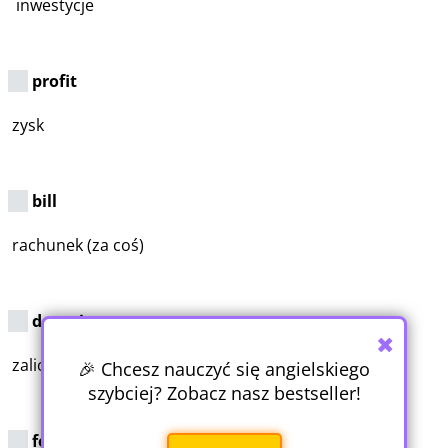
inwestycje
profit
zysk
bill
rachunek (za coś)
deposit
✖
zaliczka, wpłata, lokata
🎉 Chcesz nauczyć się angielskiego
szybciej? Zobacz nasz bestseller!
fee