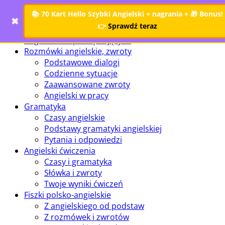
Search
📚
70 Kart Hello Szybki Angielski + nagrania
+ 🎁 Bonus!
✖
👉
Sprawdź teraz
Angielski dla początkujących
Rozmówki angielskie, zwroty
Podstawowe dialogi
Codzienne sytuacje
Zaawansowane zwroty
Angielski w pracy
Gramatyka
Czasy angielskie
Podstawy gramatyki angielskiej
Pytania i odpowiedzi
Angielski ćwiczenia
Czasy i gramatyka
Słówka i zwroty
Twoje wyniki ćwiczeń
Fiszki polsko-angielskie
Z angielskiego od podstaw
Z rozmówek i zwrotów