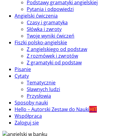
Podstawy gramatyki angielskiej
Pytania i odpowiedzi
Angielski ćwiczenia
Czasy i gramatyka
Słówka i zwroty
Twoje wyniki ćwiczeń
Fiszki polsko-angielskie
Z angielskiego od podstaw
Z rozmówek i zwrotów
Z gramatyki od podstaw
Pisanie
Cytaty
Tematycznie
Sławnych ludzi
Przysłowia
Sposoby nauki
Hello – Autorski Zestaw do Nauki
HIT
Współpraca
Zaloguj się