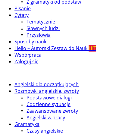
Z gramatyki od podstaw
Pisanie
Cytaty
Tematycznie
Sławnych ludzi
Przysłowia
Sposoby nauki
Hello – Autorski Zestaw do Nauki
HIT
Współpraca
Zaloguj się
Angielski dla początkujących
Rozmówki angielskie, zwroty
Podstawowe dialogi
Codzienne sytuacje
Zaawansowane zwroty
Angielski w pracy
Gramatyka
Czasy angielskie