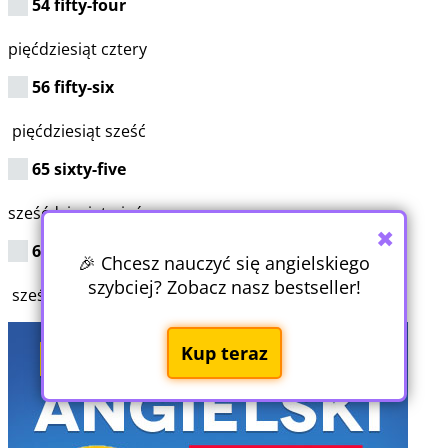
54 fifty-four
pięćdziesiąt cztery
56 fifty-six
pięćdziesiąt sześć
65 sixty-five
sześćdziesiąt pięć
✖
66 sixty-six
🎉 Chcesz nauczyć się angielskiego
szybciej? Zobacz nasz bestseller!
sześćdziesiąt sześć
Kup teraz