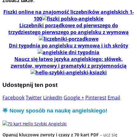
Zobacz także:
Fiszki online na znajomość liczebników angielskich 1-
100
Liczebniki porządkowe od pierwszego do
trzydziestego pierwszego po angielsku z wymową
Dni tygodnia po angielsku z wymową i ich skróty
Naucz się łatwo języka angielskiego: słówek,
zwrotów, wymowy i gramatyki z przyjemnością
Udostępnij ten post
Facebook
Twitter
LinkedIn
Google +
Pinterest
Email
🌟 Nowy sposób na naukę angielskiego!
Opanuj kluczowe zwroty i czasy z 70 kart PDF
– ucz się