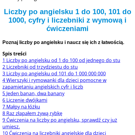
Liczby po angielsku 1 do 100, 101 do
1000, cyfry i liczebniki z wymową i
ćwiczeniami
Poznaj liczby po angielsku i naucz się ich z łatwością.
Spis treści
1
Liczby po angielsku od 1 do 100 od jednego do stu
2
Liczebniki od trzydziestu do stu
3
Liczby po angielsku od 101 do 1 000 000 000
4
Wierszyki i rymowanki dla dzieci pomocne w
zapamiętaniu angielskich cyfr i liczb
5
Jeden banan, dwa banany
6
Liczenie dwójkami
7
Małpy na łóżku
8
Raz złapałem żywą rybkę
9
Ćwiczenia na liczby po angielsku, sprawdź czy już
umiesz.
10
Ćwiczenia na liczebniki angielskie dla dzieci