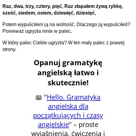
Raz, dwa, trzy, cztery, pięć, Raz złapałem żywą rybkę,
sześć, siedem, osiem, dziewięć, dziesięć,
Potem wypuściłem ją na wolność. Dlaczego ją wypuściłeś?
Ponieważ ugryzła mnie w palec.
W który palec Ciebie ugryzła? W ten mały palec z prawej
strony.
Opanuj gramatykę
angielską łatwo i
skutecznie!
📖 "
Hello. Gramatyka
angielska dla
początkujących i czasy
angielskie
" – proste
wyjaśnienia, ćwiczenia i