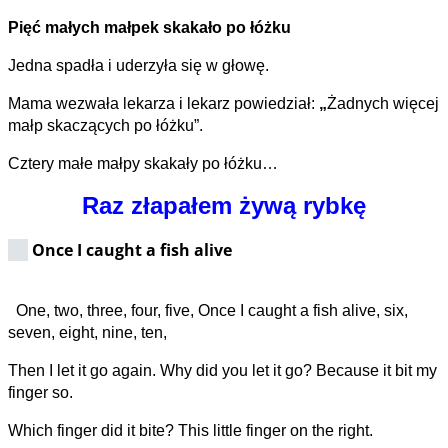
Pięć małych małpek skakało po łóżku
Jedna spadła i uderzyła się w głowę.
Mama wezwała lekarza i lekarz powiedział:
„
Żadnych więcej
małp skaczących po łóżku”.
Cztery małe małpy skakały po łóżku…
Raz złapałem żywą rybkę
Once I caught a fish alive
One, two, three, four, five, Once I caught a fish alive, six,
seven, eight, nine, ten,
Then I let it go again. Why did you let it go? Because it bit my
finger so.
Which finger did it bite? This little finger on the right.