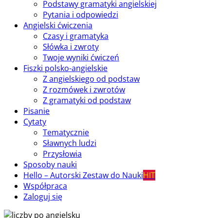
Podstawy gramatyki angielskiej
Pytania i odpowiedzi
Angielski ćwiczenia
Czasy i gramatyka
Słówka i zwroty
Twoje wyniki ćwiczeń
Fiszki polsko-angielskie
Z angielskiego od podstaw
Z rozmówek i zwrotów
Z gramatyki od podstaw
Pisanie
Cytaty
Tematycznie
Sławnych ludzi
Przysłowia
Sposoby nauki
Hello – Autorski Zestaw do Nauki
HIT
Współpraca
Zaloguj się