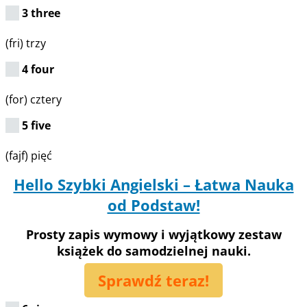
3 three
(fri) trzy
4 four
(for) cztery
5 five
(fajf) pięć
Hello Szybki Angielski – Łatwa Nauka
od Podstaw!
Prosty zapis wymowy i wyjątkowy zestaw
książek do samodzielnej nauki.
Sprawdź teraz!