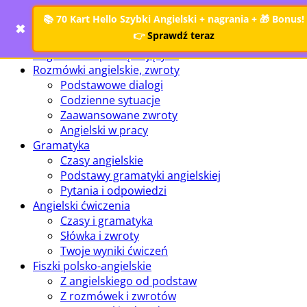
Search
📚
70 Kart Hello Szybki Angielski + nagrania
+ 🎁 Bonus!
✖
👉
Sprawdź teraz
Angielski dla początkujących
Rozmówki angielskie, zwroty
Podstawowe dialogi
Codzienne sytuacje
Zaawansowane zwroty
Angielski w pracy
Gramatyka
Czasy angielskie
Podstawy gramatyki angielskiej
Pytania i odpowiedzi
Angielski ćwiczenia
Czasy i gramatyka
Słówka i zwroty
Twoje wyniki ćwiczeń
Fiszki polsko-angielskie
Z angielskiego od podstaw
Z rozmówek i zwrotów