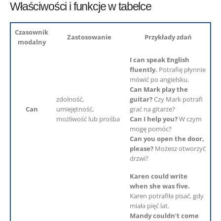
Właściwości i funkcje w tabelce
Czasownik
Zastosowanie
Przykłady zdań
modalny
I can speak English
fluently.
Potrafię płynnie
mówić po angielsku.
Can Mark play the
zdolność,
guitar?
Czy Mark potrafi
Can
umiejętność,
grać na gitarze?
możliwość lub prośba
Can I help you?
W czym
mogę pomóc?
Can you open the door,
please?
Możesz otworzyć
drzwi?
Karen could write
when she was five.
Karen potrafiła pisać, gdy
miała pięć lat.
Mandy couldn’t come