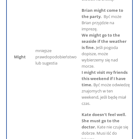
Brian might come to
the party.
Być może
Brian przyjdzie na
imprezę.
We might go to the
seaside if the weather
is fine.
Jeśli pogoda
mniejsze
dopisze, może
Might
prawdopodobieństwo
wybierzemy się nad
lub sugestia
morze.
I might visit my friends
this weekend if I have
time.
Być może odwiedzę
znajomych w ten
weekend, jeśli będę miał
czas.
Kate doesn’t feel well.
She must go to the
doctor.
Kate nie czuje się
dobrze. Musi iść do