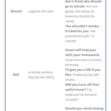
don’t think she should
go to school.
Ann ma
Should
sugestia lub rada
grypę. Nie sądzę, że
powinna chodzić do
szkoły.
You shouldn’t smoke.
It’s bad for you.
Nie
powinieneś palić. To
szkodzi.
Susan will help you
with your homework.
Susan pomoże ci z pracą
domową.
I’ll give you a lift if you
przyszłe zamiary,
Will
like.
Podwiozę cię, jeśli
decyzje lub oferty
chcesz.
Will you turn off that
awful music?
Czy
wyłączysz tę okropną
muzykę?
Would you mind closing