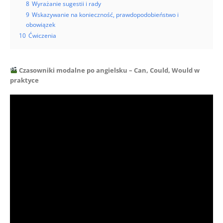
8
Wyrażanie sugestii i rady
9
Wskazywanie na konieczność, prawdopodobieństwo i
obowiązek
10
Ćwiczenia
Czasowniki modalne po angielsku – Can, Could, Would w
praktyce