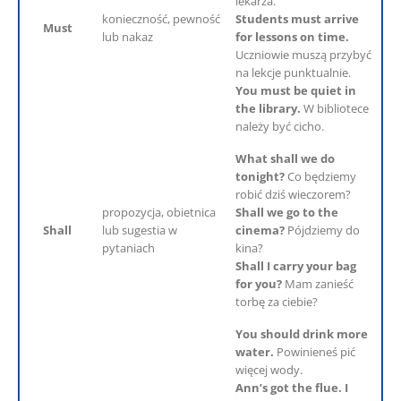
lekarza.
konieczność, pewność
Students must arrive
Must
lub nakaz
for lessons on time.
Uczniowie muszą przybyć
na lekcje punktualnie.
You must be quiet in
the library.
W bibliotece
należy być cicho.
What shall we do
tonight?
Co będziemy
robić dziś wieczorem?
propozycja, obietnica
Shall we go to the
Shall
lub sugestia w
cinema?
Pójdziemy do
pytaniach
kina?
Shall I carry your bag
for you?
Mam zanieść
torbę za ciebie?
You should drink more
water.
Powinieneś pić
więcej wody.
Ann’s got the flue. I