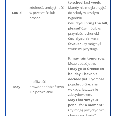
to school last week.
zdolność, umiejętność
Mandy nie mogła przyjść
Could
w przeszłości lub
do szkoły w zeszłym
prośba
tygodniu.
Could you bring the bill,
please?
Czy mógłbyś
przynieść rachunek?
Could you do me a
favour?
Czy mógłbyś
zrobić mi przysługę?
It may rain tomorrow.
Może padać jutro.
I may go to Greece on
holiday. I haven’t
decided yet.
Być może
możliwość,
pojadę do Grecji na
May
prawdopodobieństwo
wakacje. Jeszcze nie
lub pozwolenie
zdecydowałem.
May I borrow your
pencil for a moment?
Czy mogę pożyczyć twój
ołówek na chwilę?