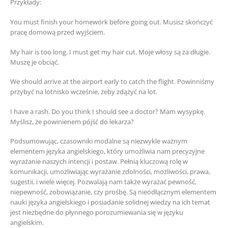
Przykłady:
You must finish your homework before going out. Musisz skończyć
pracę domową przed wyjściem.
My hair is too long. I must get my hair cut. Moje włosy są za długie.
Muszę je obciąć.
We should arrive at the airport early to catch the flight. Powinniśmy
przybyć na lotnisko wcześnie, żeby zdążyć na lot.
I have a rash. Do you think I should see a doctor? Mam wysypkę.
Myślisz, że powinienem pójść do lekarza?
Podsumowując, czasowniki modalne są niezwykle ważnym
elementem języka angielskiego, który umożliwia nam precyzyjne
wyrażanie naszych intencji i postaw. Pełnią kluczową rolę w
komunikacji, umożliwiając wyrażanie zdolności, możliwości, prawa,
sugestii, i wiele więcej. Pozwalają nam także wyrażać pewność,
niepewność, zobowiązanie, czy prośbę. Są nieodłącznym elementem
nauki języka angielskiego i posiadanie solidnej wiedzy na ich temat
jest niezbędne do płynnego porozumiewania się w języku
angielskim.