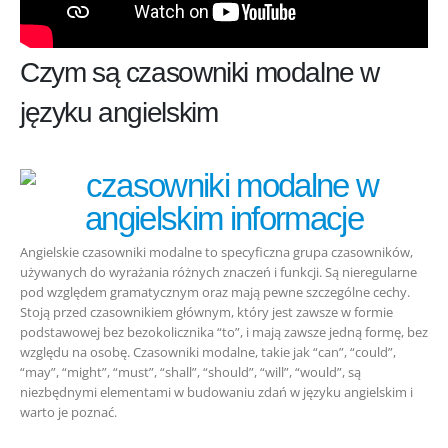
Czym są czasowniki modalne w
języku angielskim
Angielskie czasowniki modalne to specyficzna grupa czasowników,
używanych do wyrażania różnych znaczeń i funkcji. Są nieregularne
pod względem gramatycznym oraz mają pewne szczególne cechy.
Stoją przed czasownikiem głównym, który jest zawsze w formie
podstawowej bez bezokolicznika “to”, i mają zawsze jedną formę, bez
względu na osobę. Czasowniki modalne, takie jak “can”, “could”,
“may”, “might”, “must”, “shall”, “should”, “will”, “would”, są
niezbędnymi elementami w budowaniu zdań w języku angielskim i
warto je poznać.