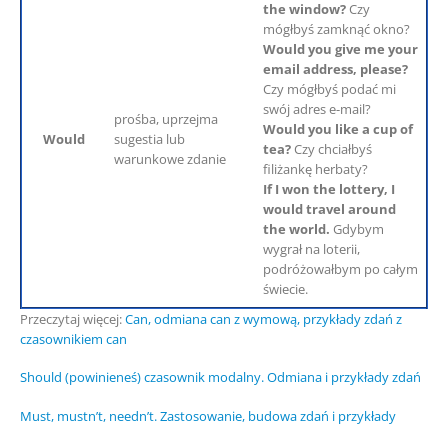
the window?
Czy
mógłbyś zamknąć okno?
Would you give me your
email address, please?
Czy mógłbyś podać mi
swój adres e-mail?
prośba, uprzejma
Would you like a cup of
Would
sugestia lub
tea?
Czy chciałbyś
warunkowe zdanie
filiżankę herbaty?
If I won the lottery, I
would travel around
the world.
Gdybym
wygrał na loterii,
podróżowałbym po całym
świecie.
Przeczytaj więcej:
Can, odmiana can z wymową, przykłady zdań z
czasownikiem can
Should (powinieneś) czasownik modalny. Odmiana i przykłady zdań
Must, mustn’t, needn’t. Zastosowanie, budowa zdań i przykłady