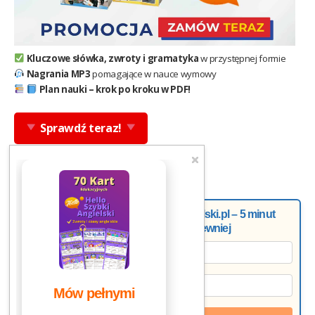
Kluczowe słówka, zwroty i gramatyka
w przystępnej formie
Nagrania MP3
pomagające w nauce wymowy
Plan nauki – krok po kroku w PDF!
Sprawdź teraz!
Newsletter od Doroty z Helloangielski.pl – 5 minut
tygodniowo, a mówisz pewniej
Mów pełnymi