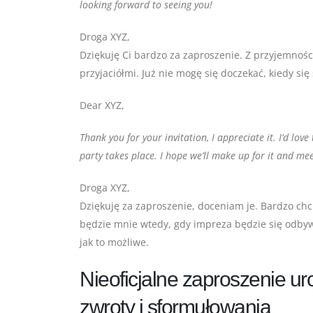
looking forward to seeing you!
Droga XYZ,
Dziękuję Ci bardzo za zaproszenie. Z przyjemnośc
przyjaciółmi. Już nie mogę się doczekać, kiedy si
Dear XYZ,
Thank you for your invitation, I appreciate it. I’d lov
party takes place. I hope we’ll make up for it and mee
Droga XYZ,
Dziękuję za zaproszenie, doceniam je. Bardzo chc
będzie mnie wtedy, gdy impreza będzie się odbywa
jak to możliwe.
Nieoficjalne zaproszenie u
zwroty i sformułowania