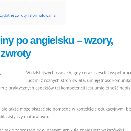
przydatne zwroty i sformułowania
iny po angielsku – wzory,
 zwroty
W dzisiejszych czasach, gdy coraz częściej współpra
ludźmi z różnych stron świata, umiejętność komunik
nym z praktycznych aspektów tej kompetencji jest umiejętność napis
i, ale także może okazać się pomocne w kontekście edukacyjnym, b
klasisty czy maturalnym.
ać takie zaproszenie? W naszym artykule znajdziesz wskazówki i