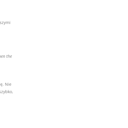
aszymi
when the
ę. Nie
szybko,