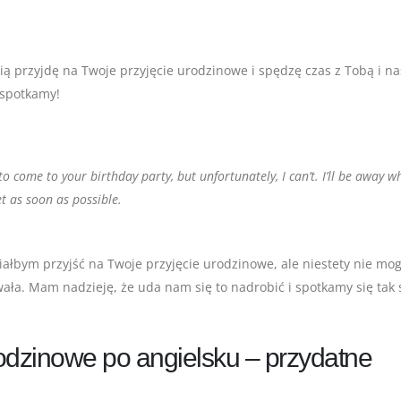
ią przyjdę na Twoje przyjęcie urodzinowe i spędzę czas z Tobą i n
ę spotkamy!
e to come to your birthday party, but unfortunately, I can’t. I’ll be away 
t as soon as possible.
iałbym przyjść na Twoje przyjęcie urodzinowe, ale niestety nie mog
ła. Mam nadzieję, że uda nam się to nadrobić i spotkamy się tak 
rodzinowe po angielsku – przydatne