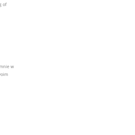
g of
 mnie w
woim