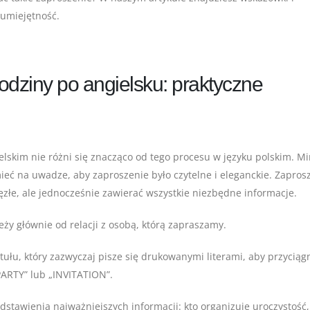
 umiejętność.
odziny po angielsku: praktyczne
lskim nie różni się znacząco od tego procesu w języku polskim. Mi
ieć na uwadze, aby zaproszenie było czytelne i eleganckie. Zapros
złe, ale jednocześnie zawierać wszystkie niezbędne informacje.
ży głównie od relacji z osobą, którą zapraszamy.
ułu, który zazwyczaj pisze się drukowanymi literami, aby przyciąg
ARTY” lub „INVITATION”.
tawienia najważniejszych informacji: kto organizuje uroczystość, 