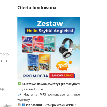
Oferta limitowana
mo to,
zenie,
Kluczowe słówka, zwroty i gramatyka
w
nąć
przystępnej formie
Nagrania MP3
pomagające w nauce
wymowy
Plan nauki – krok po kroku w PDF!
z jakiej