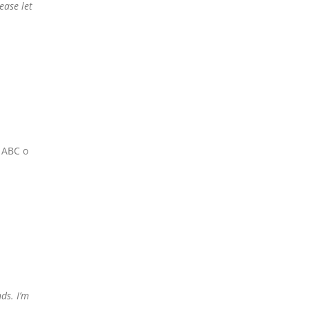
ease let
 ABC o
ds. I’m