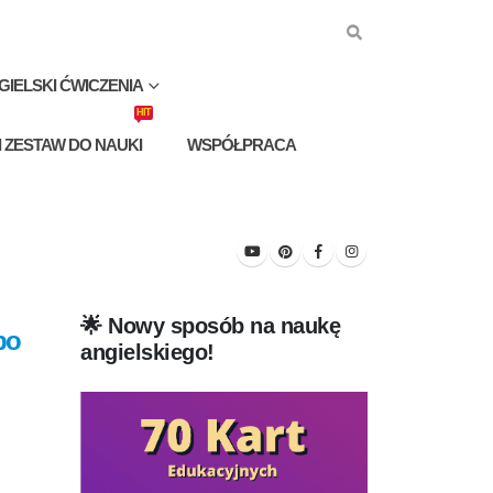
GIELSKI ĆWICZENIA
HIT
I ZESTAW DO NAUKI
WSPÓŁPRACA
🌟 Nowy sposób na naukę
po
angielskiego!