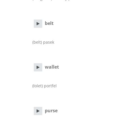
belt
(belt) pasek
wallet
(łolet) portfel
purse